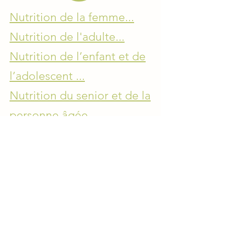
Nutrition de la femme...
Nutrition de l'adulte...
Nutrition de l’enfant et de
l’adolescent ...
Nutrition du senior et de la
personne âgée...
Le savez-vous ?
Vous l’avez compris, bien dormir vous
donne le tonus nécessaire à la pratique
régulière de l’activité physique et
sportive.
Mais celle-ci ne sera possible
que si vous mangez bien et sans
carences, car toute carence est
synonyme de fatigue et donc d’arrêt du